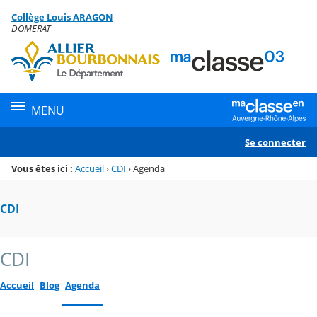
Panneau de gestion des cookies
Collège Louis ARAGON
Menu de la rubrique
Contenu
DOMERAT
MENU
Se connecter
Vous êtes ici :
Accueil
›
CDI
›
Agenda
CDI
CDI
Accueil
Blog
Agenda