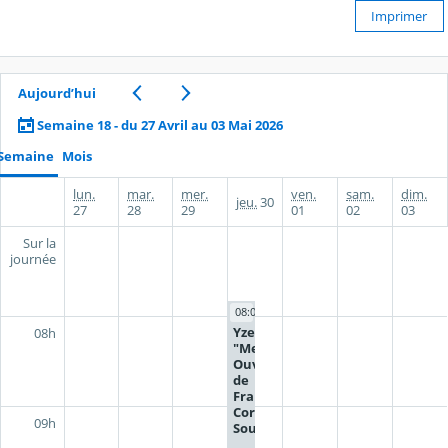
Imprimer
Aujourd’hui
Semaine 18 - du 27 Avril au 03 Mai 2026
Semaine
Mois
lun.
mar.
mer.
ven.
sam.
dim.
jeu.
30
27
28
29
01
02
03
Sur la
journée
08:00 - 17:30
Yzeure
08h
"Meilleurs
Ouvrier
de
France" -
Cordées /
09h
Souvigny