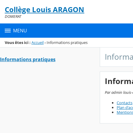
Panneau de gestion des cookies
Collège Louis ARAGON
Menu de la rubrique
Contenu
DOMERAT
MENU
Vous êtes ici :
Accueil
›
Informations pratiques
Informa
Informations pratiques
Inform
Par admin louis-
Contacts
Plan d'ac
Mentions