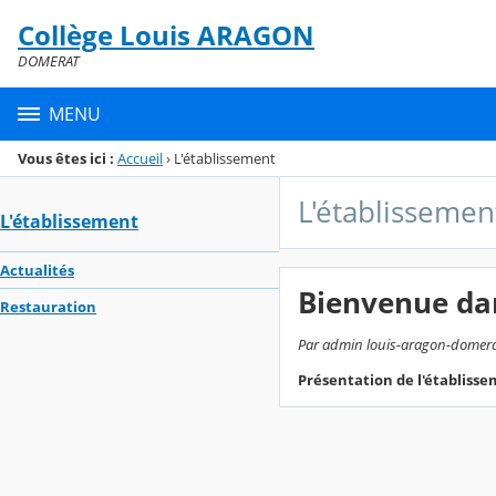
Panneau de gestion des cookies
Collège Louis ARAGON
Menu de la rubrique
Contenu
DOMERAT
MENU
Vous êtes ici :
Accueil
›
L'établissement
L'établissemen
L'établissement
Actualités
Bienvenue da
Restauration
Par admin louis-aragon-domerat,
Présentation de l'établiss