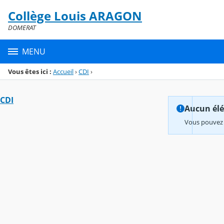
Panneau de gestion des cookies
Collège Louis ARAGON
Menu de la rubrique
Contenu
DOMERAT
MENU
Vous êtes ici :
Accueil
›
CDI
›
CDI
Aucun élém
Vous pouvez 