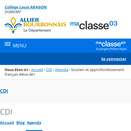
Panneau de gestion des cookies
Collège Louis ARAGON
Menu de la rubrique
Contenu
DOMERAT
MENU
Se connecter
Vous êtes ici :
Accueil
›
CDI
›
Agenda
›
Soutien et approfondissement
français élève 4è1
CDI
CDI
Accueil
Blog
Agenda