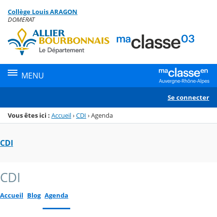
Panneau de gestion des cookies
Collège Louis ARAGON
Menu de la rubrique
Contenu
DOMERAT
MENU
Se connecter
Vous êtes ici :
Accueil
›
CDI
›
Agenda
CDI
CDI
Accueil
Blog
Agenda