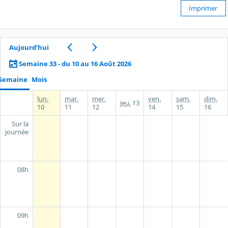
Imprimer
Aujourd’hui
Semaine 33 - du 10 au 16 Août 2026
Semaine
Mois
lun.
mar.
mer.
ven.
sam.
dim.
jeu.
13
10
11
12
14
15
16
Sur la
journée
08h
09h