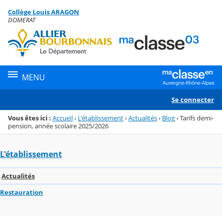
Panneau de gestion des cookies
Collège Louis ARAGON
Menu de la rubrique
Contenu
DOMERAT
MENU
Se connecter
Vous êtes ici :
Accueil
›
L'établissement
›
Actualités
›
Blog
›
Tarifs demi-
pension, année scolaire 2025/2026
L'établissement
Actualités
Restauration