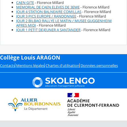
CAEN GITE
- Florence Millard
MEMORIAL DE CAEN ELEVES DE 3EME
- Florence Millard
JOUR 4 STATION BALNEAIRE COMILLAS
- Florence Millard
JOUR 3 PICS EUROPE / RANDONNEE
- Florence Millard
JOUR 2 BILBAO RALLYE LE MATIN / MUSEE GUGGENHEIM
APRES MIDI
- Florence Millard
JOUR 1 PETIT DEJEUNER A SANTANDER
- Florence Millard
Collège Louis ARAGON
Contacts
Mentions légales
Chartes d'utilisation
Données personnelles