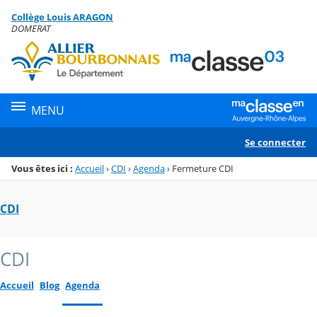
Panneau de gestion des cookies
Collège Louis ARAGON
Menu de la rubrique
Contenu
DOMERAT
MENU
Se connecter
Vous êtes ici :
Accueil
›
CDI
›
Agenda
›
Fermeture CDI
CDI
CDI
Accueil
Blog
Agenda