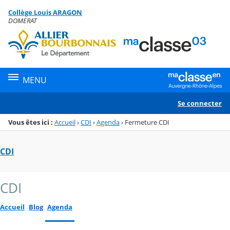
Panneau de gestion des cookies
Collège Louis ARAGON
Menu de la rubrique
Contenu
DOMERAT
MENU
Se connecter
Vous êtes ici :
Accueil
›
CDI
›
Agenda
›
Fermeture CDI
CDI
CDI
Accueil
Blog
Agenda