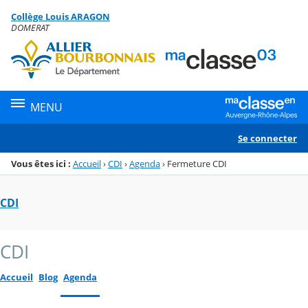
Panneau de gestion des cookies
Collège Louis ARAGON
Menu de la rubrique
Contenu
DOMERAT
MENU
Se connecter
Vous êtes ici :
Accueil
›
CDI
›
Agenda
›
Fermeture CDI
CDI
CDI
Accueil
Blog
Agenda