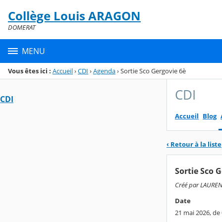
Panneau de gestion des cookies
Collège Louis ARAGON
Menu de la rubrique
Contenu
DOMERAT
MENU
Vous êtes ici :
Accueil
›
CDI
›
Agenda
›
Sortie Sco Gergovie 6è
CDI
CDI
Accueil
Blog
‹ Retour à la liste
Sortie Sco G
Créé par LAUREN
Date
21 mai 2026, de 