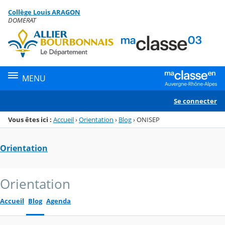
Panneau de gestion des cookies
Collège Louis ARAGON
Menu de la rubrique
Contenu
DOMERAT
MENU
Se connecter
Vous êtes ici :
Accueil
›
Orientation
›
Blog
›
ONISEP
Orientation
Orientation
Accueil
Blog
Agenda