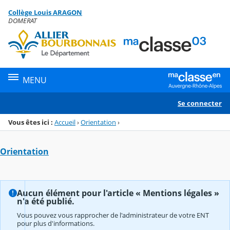
Panneau de gestion des cookies
Collège Louis ARAGON
Menu de la rubrique
Contenu
DOMERAT
MENU
Se connecter
Vous êtes ici :
Accueil
›
Orientation
›
Orientation
Aucun élément pour l'article « Mentions légales »
n'a été publié.
Vous pouvez vous rapprocher de l'administrateur de votre ENT
pour plus d'informations.