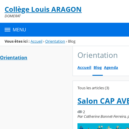
Panneau de gestion des cookies
Collège Louis ARAGON
Menu de la rubrique
Contenu
DOMERAT
MENU
Vous êtes ici :
Accueil
›
Orientation
›
Blog
Orientation
Orientation
Accueil
Blog
Agenda
Tous les articles (3)
Salon CAP AV
2
Par Catherine Bonnet-Ferreira, p