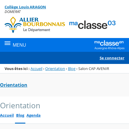
Panneau de gestion des cookies
Collège Louis ARAGON
Menu de la rubrique
Contenu
DOMERAT
MENU
Se connecter
Vous êtes ici :
Accueil
›
Orientation
›
Blog
›
Salon CAP AVENIR
Orientation
Orientation
Accueil
Blog
Agenda