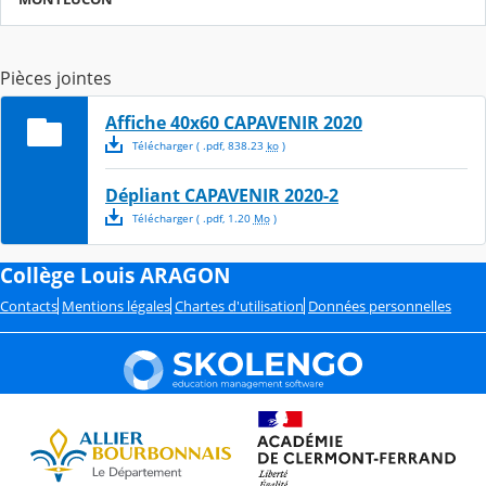
Pièces jointes
Affiche 40x60 CAPAVENIR 2020
Télécharger
( .
pdf
,
838.23
ko
)
Dépliant CAPAVENIR 2020-2
Télécharger
( .
pdf
,
1.20
Mo
)
Collège Louis ARAGON
Contacts
Mentions légales
Chartes d'utilisation
Données personnelles